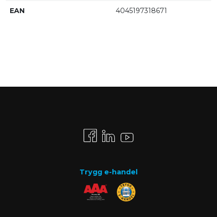
EAN
4045197318671
Trygg e-handel