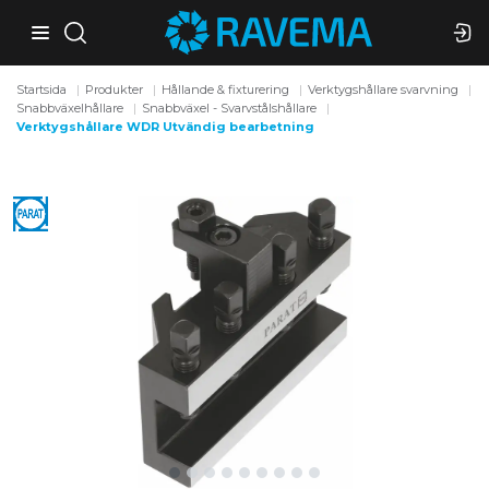
Startsida
Produkter
Hållande & fixturering
Verktygshållare svarvning
Snabbväxelhållare
Snabbväxel - Svarvstålshållare
Verktygshållare WDR Utvändig bearbetning