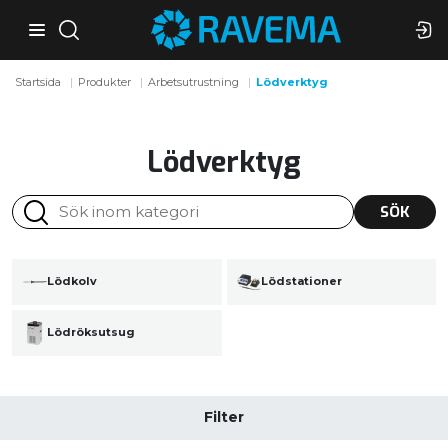
Startsida
Produkter
Arbetsutrustning
Lödverktyg
Lödverktyg
SÖK
Lödkolv
Lödstationer
Lödröksutsug
Filter