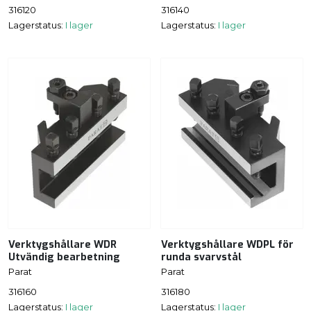
316120
316140
Lagerstatus:
I lager
Lagerstatus:
I lager
Verktygshållare WDR
Verktygshållare WDPL för
Utvändig bearbetning
runda svarvstål
Parat
Parat
316160
316180
Lagerstatus:
I lager
Lagerstatus:
I lager