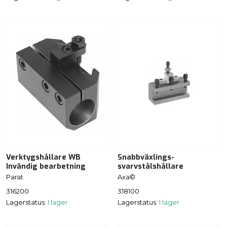
Verktygshållare WB
Snabbväxlings-
Invändig bearbetning
svarvstålshållare
Parat
Axa©
316200
318100
Lagerstatus:
I lager
Lagerstatus:
I lager