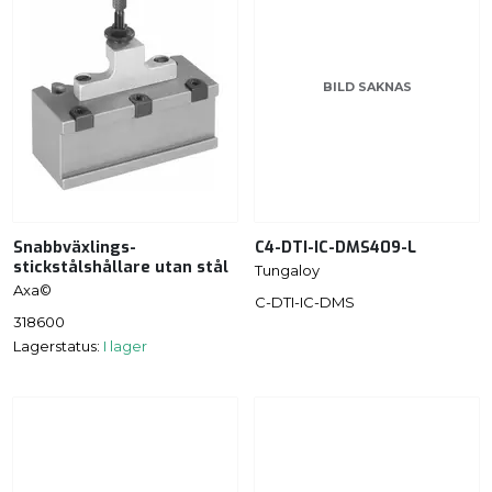
BILD SAKNAS
Snabbväxlings-
C4-DTI-IC-DMS409-L
stickstålshållare utan stål
Tungaloy
Axa©
C-DTI-IC-DMS
318600
Lagerstatus:
I lager