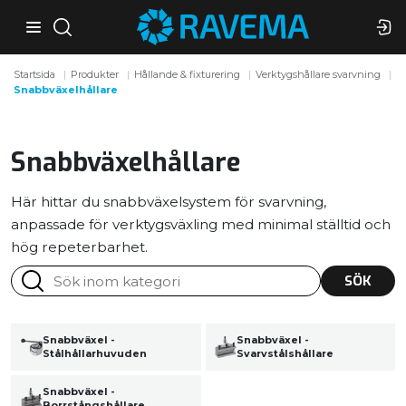
Startsida
Produkter
Hållande & fixturering
Verktygshållare svarvning
Snabbväxelhållare
Snabbväxelhållare
Här hittar du snabbväxelsystem för svarvning,
anpassade för verktygsväxling med minimal ställtid och
hög repeterbarhet.
SÖK
Snabbväxel -
Snabbväxel -
Stålhållarhuvuden
Svarvstålshållare
Snabbväxel -
Borrstångshållare