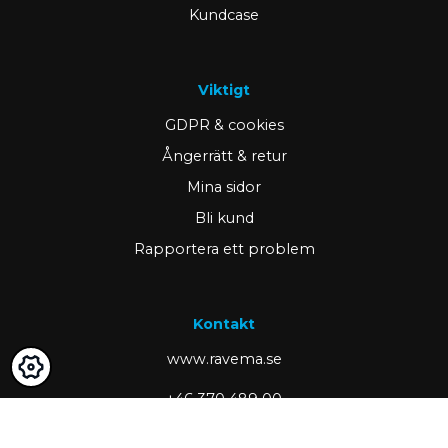
Kundcase
Viktigt
GDPR & cookies
Ångerrätt & retur
Mina sidor
Bli kund
Rapportera ett problem
Kontakt
www.ravema.se
+46 370 489 00
kund@ravema.se