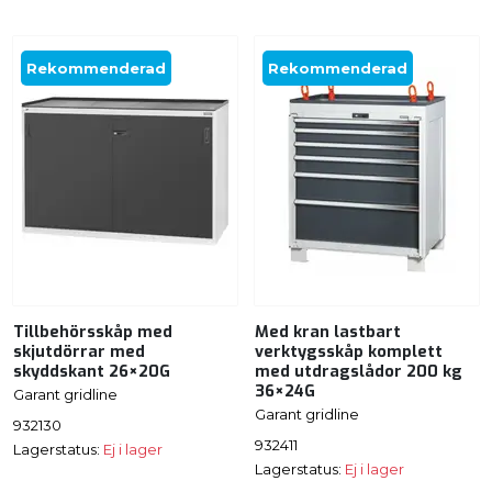
Rekommenderad
Rekommenderad
Tillbehörsskåp med
Med kran lastbart
skjutdörrar med
verktygsskåp komplett
skyddskant 26×20G
med utdragslådor 200 kg
36×24G
Garant gridline
Garant gridline
932130
932411
Lagerstatus:
Ej i lager
Lagerstatus:
Ej i lager