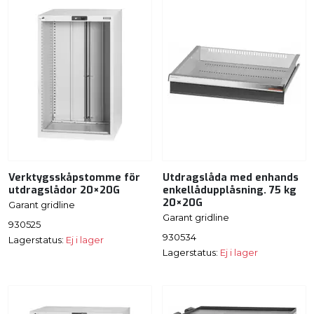
Verktygsskåpstomme för
Utdragslåda med enhands
utdragslådor 20×20G
enkellådupplåsning. 75 kg
20×20G
Garant gridline
Garant gridline
930525
930534
Lagerstatus:
Ej i lager
Lagerstatus:
Ej i lager