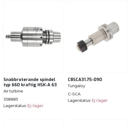
Snabbroterande spindel
C8SCA31.75-090
typ 660 kraftig HSK-A 63
Tungaloy
Air turbine
C-SCA
358885
Lagerstatus:
Ej i lager
Lagerstatus:
Ej i lager