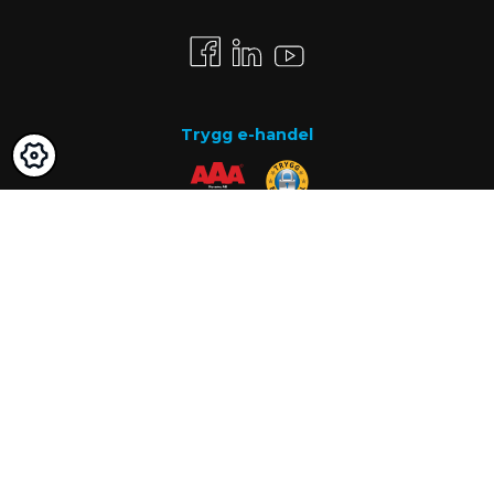
Trygg e-handel
Betalsätt
Faktura
Know-how
Om oss
Vanliga frågor