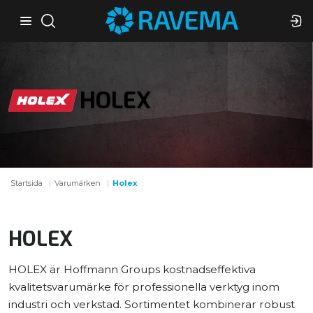
HOLEX
Startsida
Varumärken
Holex
HOLEX
HOLEX är Hoffmann Groups kostnadseffektiva
kvalitetsvarumärke för professionella verktyg inom
industri och verkstad. Sortimentet kombinerar robust