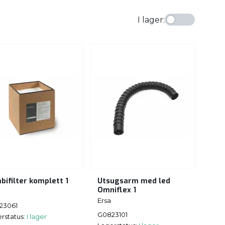
I lager
:
bifilter komplett 1
Utsugsarm med led
Omniflex 1
Ersa
23061
G0823101
rstatus:
I lager