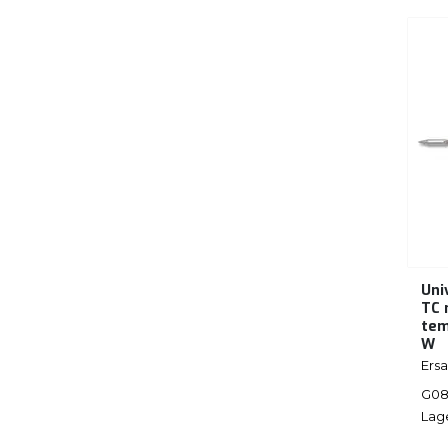
Uni
TC
tem
W
Ersa
G08
Lag