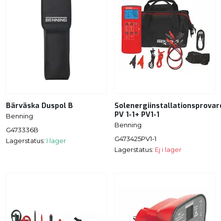
Bärväska Duspol B
Solenergiinstallationsprovar
PV 1-1+ PV1-1
Benning
Benning
G473336B
G473425PV1-1
Lagerstatus:
I lager
Lagerstatus:
Ej i lager