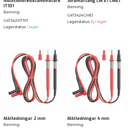
Isolationsresistansmätare
Jordmättång CM E1 CME1
IT101
Benning
Benning
G473424CME1
G473420IT101
Lagerstatus:
Ej i lager
Lagerstatus:
I lager
Mätledningar 2 mm
Mätledningar 4 mm
Benning
Benning