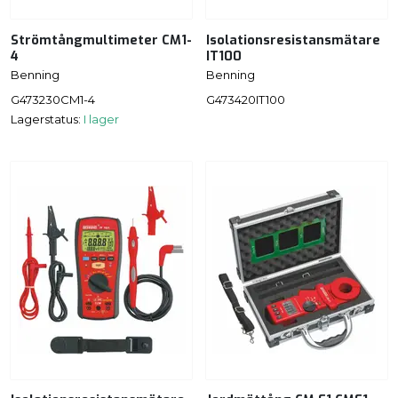
Strömtångmultimeter CM1-
Isolationsresistansmätare
4
IT100
Benning
Benning
G473230CM1-4
G473420IT100
Lagerstatus:
I lager