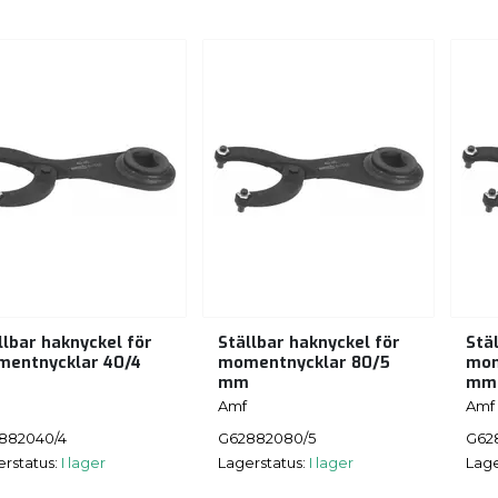
llbar haknyckel för
Ställbar haknyckel för
Stä
entnycklar 40/4
momentnycklar 80/5
mom
m
mm
mm
Amf
Amf
882040/4
G62882080/5
G62
erstatus:
I lager
Lagerstatus:
I lager
Lage