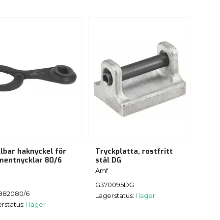
llbar haknyckel för
Tryckplatta, rostfritt
entnycklar 80/6
stål DG
Amf
G370095DG
882080/6
Lagerstatus:
I lager
rstatus:
I lager