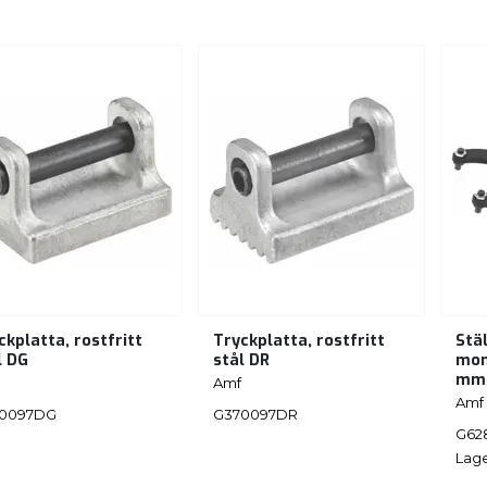
ckplatta, rostfritt
Tryckplatta, rostfritt
Stä
l DG
stål DR
mom
mm
Amf
Amf
0097DG
G370097DR
G62
Lage