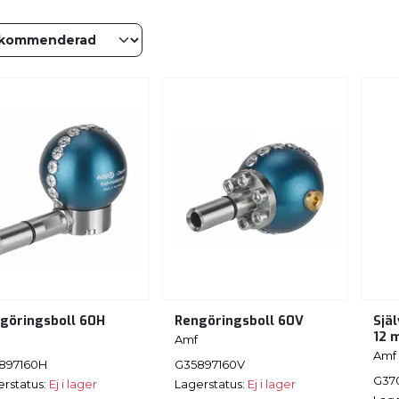
göringsboll 60H
Rengöringsboll 60V
Sjä
12 
Amf
Amf
897160H
G35897160V
G37
erstatus:
Ej i lager
Lagerstatus:
Ej i lager