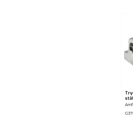
Try
stå
Amf
G37