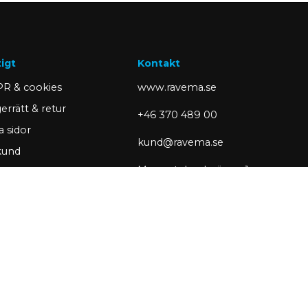
tigt
Kontakt
R & cookies
www.ravema.se
errätt & retur
+46 370 489 00
a sidor
kund@ravema.se
 kund
Margretelundsvägen 1
portera ett problem
SE-331 34 Värnamo
Box 423
Partner of