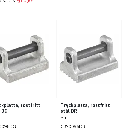
rstatus:
Ej i lager
kplatta, rostfritt
Tryckplatta, rostfritt
l DG
stål DR
Amf
0096DG
G370096DR