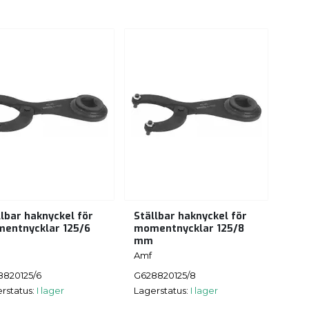
llbar haknyckel för
Ställbar haknyckel för
entnycklar 125/6
momentnycklar 125/8
mm
Amf
8820125/6
G628820125/8
rstatus:
I lager
Lagerstatus:
I lager