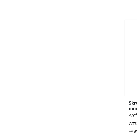
Skr
m
Amf
G37
Lag