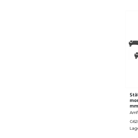
Stä
mom
m
Amf
G62
Lag