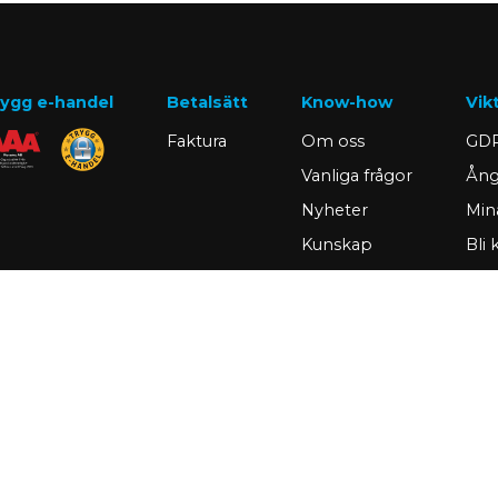
ygg e-handel
Betalsätt
Know-how
Vik
Faktura
Om oss
GDP
Vanliga frågor
Ång
Nyheter
Min
Kunskap
Bli
Kundcase
Rap