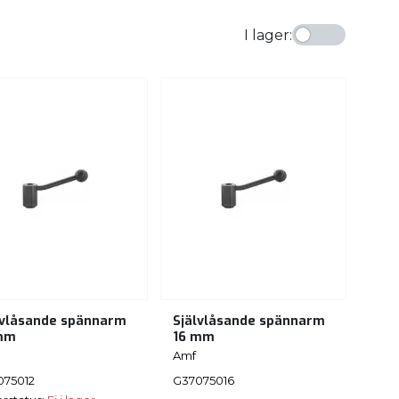
I lager
:
lvlåsande spännarm
Självlåsande spännarm
mm
16 mm
Amf
075012
G37075016