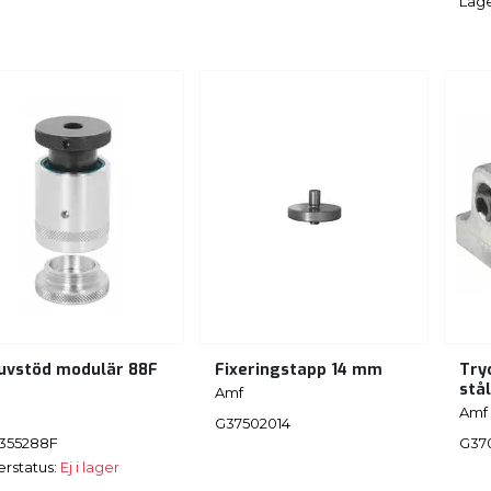
Lage
uvstöd modulär 88F
Fixeringstapp 14 mm
Tryc
m
stå
Amf
Amf
G37502014
355288F
G37
erstatus:
Ej i lager