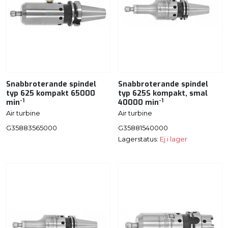
Snabbroterande spindel
Snabbroterande spindel
typ 625 kompakt 65000
typ 625S kompakt, smal
-1
-1
min
40000 min
Air turbine
Air turbine
G35883565000
G35881540000
Lagerstatus:
Ej i lager