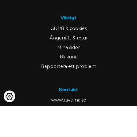
Viktigt
GDPR & cookies
Ångerrätt & retur
Mina sidor
Bli kund
Rapportera ett problem
Kontakt
www.ravema.se
+46 370 489 00
kund@ravema.se
Margretelundsvägen 1