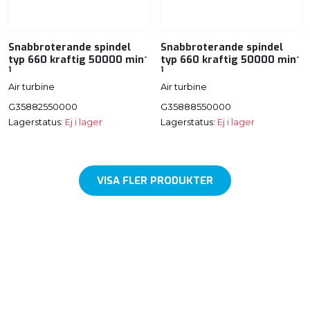
Snabbroterande spindel
Snabbroterande spindel
-
-
typ 660 kraftig 50000 min
typ 660 kraftig 50000 min
1
1
Air turbine
Air turbine
G35882550000
G35888550000
Lagerstatus:
Ej i lager
Lagerstatus:
Ej i lager
VISA FLER PRODUKTER