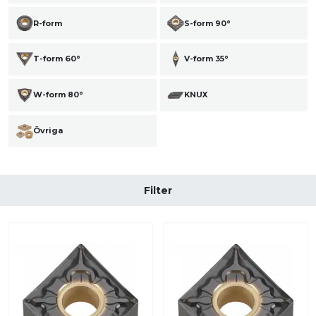
R-form
S-form 90°
T-form 60°
V-form 35°
W-form 80°
KNUX
Övriga
Filter