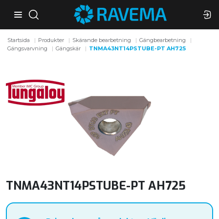
Startsida
Produkter
Skärande bearbetning
Gängbearbetning
Gängsvarvning
Gängskär
TNMA43NT14PSTUBE-PT AH725
TNMA43NT14PSTUBE-PT AH725