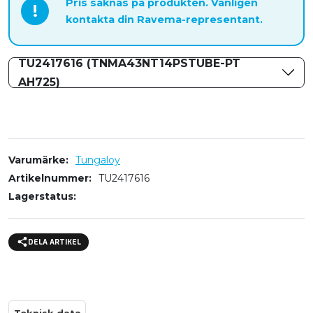
Pris saknas på produkten. Vänligen
!
kontakta din Ravema-representant.
TU2417616 (TNMA43NT14PSTUBE-PT
AH725)
Varumärke
Tungaloy
Artikelnummer
TU2417616
Lagerstatus
DELA ARTIKEL