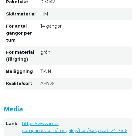
Paketvikt
0.3042
Skärmaterial
HM
För antal
14 gängor
gängor per
tum
För material
grön
(färgring)
Beläggning
TiAlN
Kvalité/sort
AH725
Media
Länk
https://www.imc-
companies.com/Tungaloy/tcat/e.asp?cat=2417616