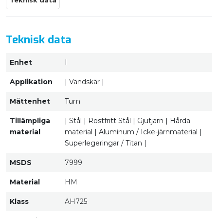
Teknisk data
Teknisk data
Enhet
I
Applikation
| Vändskär |
Måttenhet
Tum
Tillämpliga
| Stål | Rostfritt Stål | Gjutjärn | Hårda
material
material | Aluminum / Icke-järnmaterial |
Superlegeringar / Titan |
MSDS
7999
Material
HM
Klass
AH725