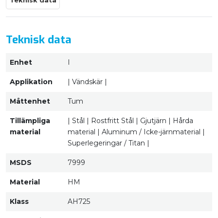
Teknisk data
Teknisk data
Enhet
I
Applikation
| Vändskär |
Måttenhet
Tum
Tillämpliga
| Stål | Rostfritt Stål | Gjutjärn | Hårda
material
material | Aluminum / Icke-järnmaterial |
Superlegeringar / Titan |
MSDS
7999
Material
HM
Klass
AH725