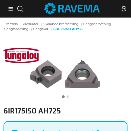
Startsida
Produkter
Skärande bearbetning
Gängbearbetning
Gängsvarvning
Gängskär
6IR175ISO AH725
6IR175ISO AH725