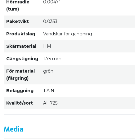
Hörnradie
0.0047"
(tum)
Paketvikt
0.0353
Produktslag
Vändskär för gängning
Skärmaterial
HM
Gängstigning
1.75 mm
För material
grön
(färgring)
Beläggning
TiAlN
Kvalité/sort
AH725
Media