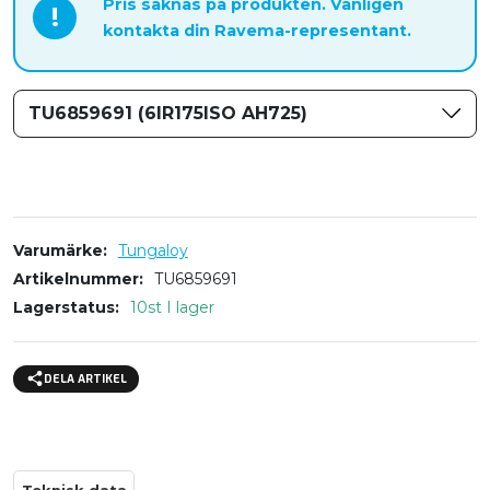
Pris saknas på produkten. Vänligen
!
kontakta din Ravema-representant.
TU6859691 (6IR175ISO AH725)
Varumärke
Tungaloy
Artikelnummer
TU6859691
Lagerstatus
10st I lager
DELA ARTIKEL