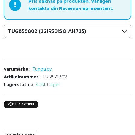
Pris saknas på produkten. Vänligen
!
kontakta din Ravema-representant.
TU6859802 (22IR50ISO AH725)
Varumärke
Tungaloy
Artikelnummer
TU6859802
Lagerstatus
40st I lager
DELA ARTIKEL