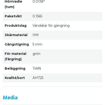
Hörnradie
0.0138"
(tum)
Paketvikt
0.1565
Produktslag
Vändskär för gängning
Skärmaterial
HM
Gängstigning
5 mm
För material
grön
(färgring)
Beläggning
TiAlN
Kvalité/sort
AH725
Media