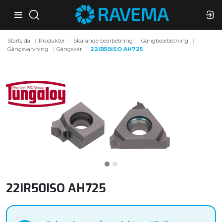
Startsida
Produkter
Skärande bearbetning
Gängbearbetning
Gängsvarvning
Gängskär
22IR50ISO AH725
22IR50ISO AH725