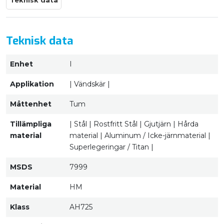
Teknisk data
Teknisk data
Enhet
I
Applikation
| Vändskär |
Måttenhet
Tum
Tillämpliga
| Stål | Rostfritt Stål | Gjutjärn | Hårda
material
material | Aluminum / Icke-järnmaterial |
Superlegeringar / Titan |
MSDS
7999
Material
HM
Klass
AH725