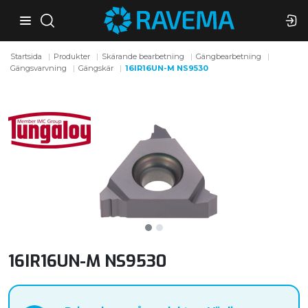
Startsida
Produkter
Skärande bearbetning
Gängbearbetning
Gängsvarvning
Gängskär
16IR16UN-M NS9530
16IR16UN-M NS9530