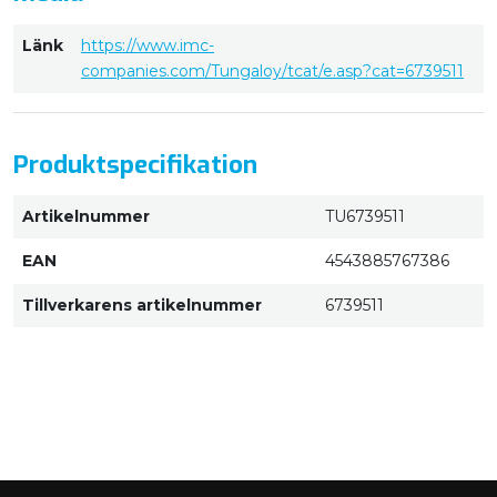
Länk
https://www.imc-
companies.com/Tungaloy/tcat/e.asp?cat=6739511
Produktspecifikation
Artikelnummer
TU6739511
EAN
4543885767386
Tillverkarens artikelnummer
6739511