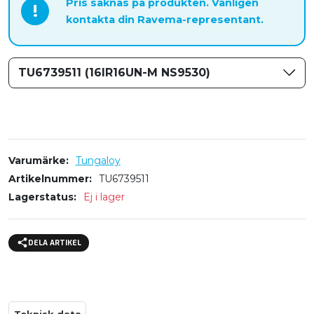
Pris saknas på produkten. Vänligen
!
kontakta din Ravema-representant.
TU6739511 (16IR16UN-M NS9530)
Varumärke
Tungaloy
Artikelnummer
TU6739511
Lagerstatus
Ej i lager
DELA ARTIKEL