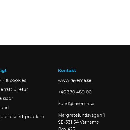
tigt
Kontakt
R & cookies
www.ravema.se
errätt & retur
+46 370 489 00
a sidor
kund@ravema.se
 kund
Margretelundsvägen 1
portera ett problem
SE-331 34 Värnamo
Box 423