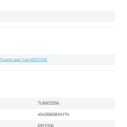
tcat/e.asp?cat=6912056
TU6912056
4543885894174
6912056