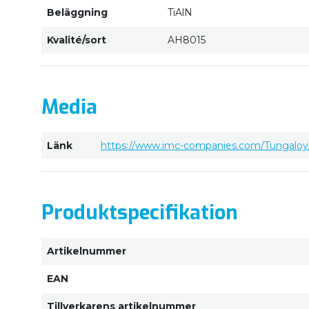
Beläggning
TiAlN
Kvalité/sort
AH8015
Media
Länk
https://www.imc-companies.com/Tungaloy/
Produktspecifikation
Artikelnummer
EAN
Tillverkarens artikelnummer