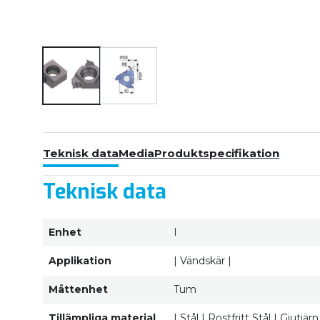
Teknisk data
Media
Produktspecifikation
Teknisk data
Enhet
I
Applikation
| Vändskär |
Måttenhet
Tum
Tillämpliga material
| Stål | Rostfritt Stål | Gjutj