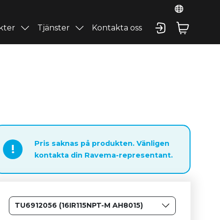
kter
Tjänster
Kontakta oss
Pris saknas på produkten. Vänligen
!
kontakta din Ravema-representant.
TU6912056 (16IR115NPT-M AH8015)