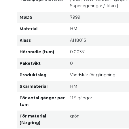
Superlegeringar / Titan |
MSDS
7999
Material
HM
Klass
AH8015
Hörnradie (tum)
0.0035"
Paketvikt
0
Produktslag
Vändskär för gängning
Skärmaterial
HM
För antal gängor per
11.5 gängor
tum
För material
grön
(färgring)