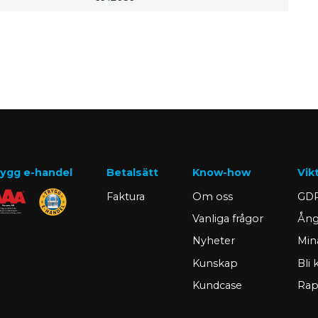
ygg e-handel
Betalsätt
Know-how
Vik
Faktura
Om oss
GDP
Vanliga frågor
Ång
Nyheter
Min
Kunskap
Bli
Kundcase
Rap