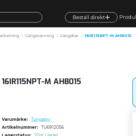
Produ
Beställ direkt
arbetning
Gängsvarvning
Gängskär
16IR115NPT-M AH8015
16IR115NPT-M AH8015
Varumärke
Tungaloy
Artikelnummer
TU6912056
Lagerstatus
20st I lager