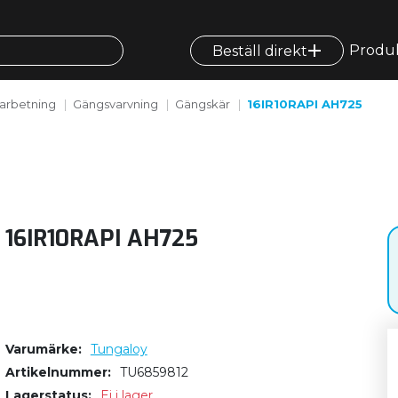
Produ
Beställ direkt
arbetning
Gängsvarvning
Gängskär
16IR10RAPI AH725
16IR10RAPI AH725
Varumärke
Tungaloy
Artikelnummer
TU6859812
Lagerstatus
Ej i lager