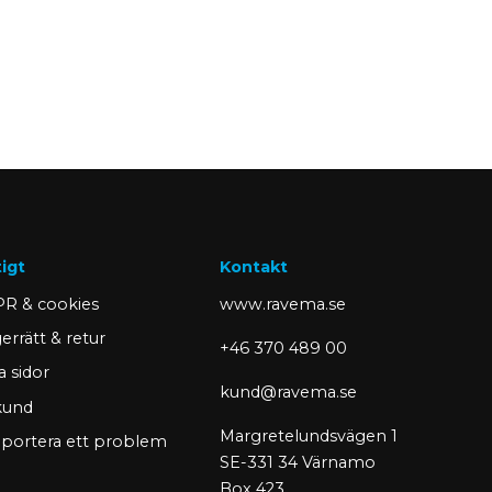
tigt
Kontakt
R & cookies
www.ravema.se
errätt & retur
+46 370 489 00
a sidor
kund@ravema.se
 kund
Margretelundsvägen 1
portera ett problem
SE-331 34 Värnamo
Box 423