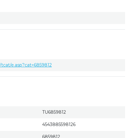
tcat/e.asp?cat=6859812
TU6859812
4543885598126
6859812