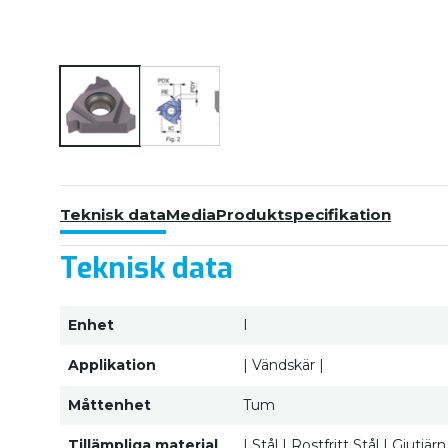
Teknisk data
Media
Produktspecifikation
Teknisk data
Enhet
I
Applikation
| Vändskär |
Måttenhet
Tum
Tillämpliga material
| Stål | Rostfritt Stål | Gjutj