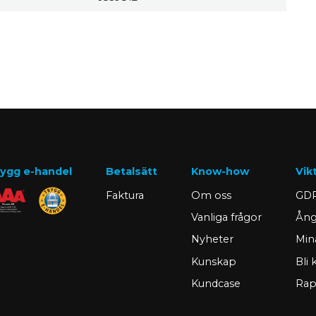
ygg e-handel
Betalsätt
Know-how
Vik
Faktura
Om oss
GDP
Vanliga frågor
Ång
Nyheter
Min
Kunskap
Bli
Kundcase
Rap