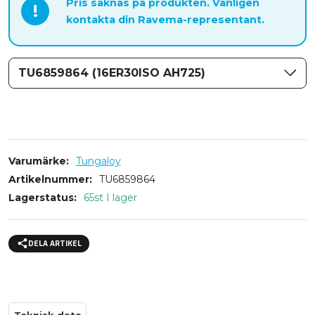
Pris saknas på produkten. Vänligen
!
kontakta din Ravema-representant.
TU6859864 (16ER30ISO AH725)
Varumärke
Tungaloy
Artikelnummer
TU6859864
Lagerstatus
65st I lager
DELA ARTIKEL