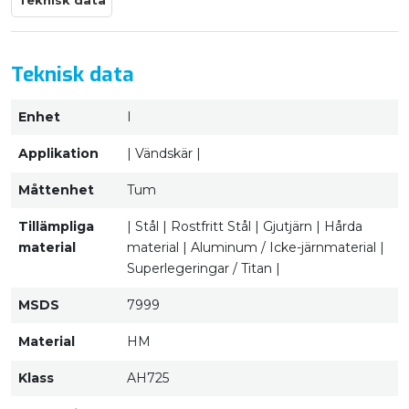
Teknisk data
Teknisk data
Enhet
I
Applikation
| Vändskär |
Måttenhet
Tum
Tillämpliga
| Stål | Rostfritt Stål | Gjutjärn | Hårda
material
material | Aluminum / Icke-järnmaterial |
Superlegeringar / Titan |
MSDS
7999
Material
HM
Klass
AH725