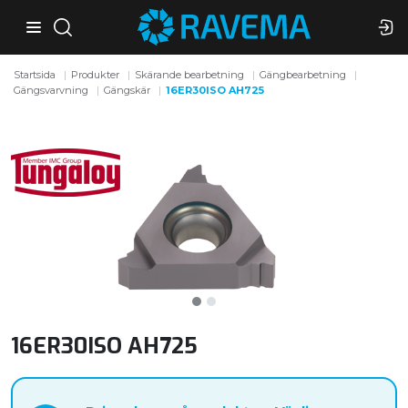
Startsida
Produkter
Skärande bearbetning
Gängbearbetning
Gängsvarvning
Gängskär
16ER30ISO AH725
16ER30ISO AH725