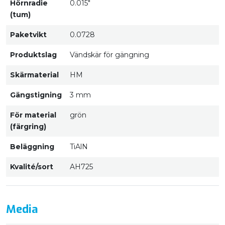
Hörnradie
0.015"
(tum)
Paketvikt
0.0728
Produktslag
Vändskär för gängning
Skärmaterial
HM
Gängstigning
3 mm
För material
grön
(färgring)
Beläggning
TiAlN
Kvalité/sort
AH725
Media