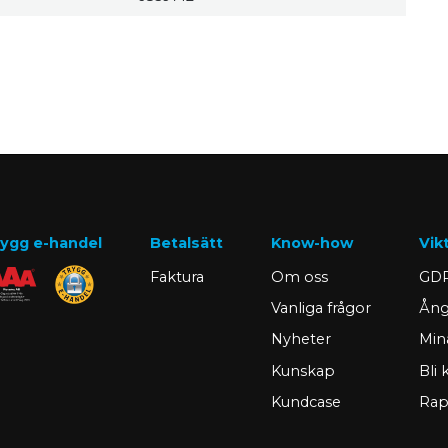
ygg e-handel
Betalsätt
Know-how
Vik
Faktura
Om oss
GDP
Vanliga frågor
Ång
Nyheter
Min
Kunskap
Bli
Kundcase
Rap