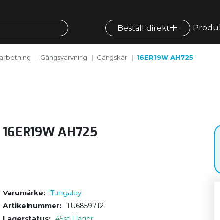
Produ
Beställ direkt
arbetning
Gängsvarvning
Gängskär
16ER19W AH725
16ER19W AH725
Varumärke
Tungaloy
Artikelnummer
TU6859712
Lagerstatus
45st I lager