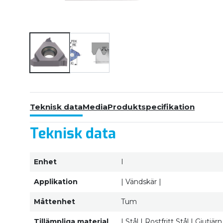
Teknisk data
Media
Produktspecifikation
Teknisk data
Enhet
I
Applikation
| Vändskär |
Måttenhet
Tum
Tillämpliga material
| Stål | Rostfritt Stål | Gjutj