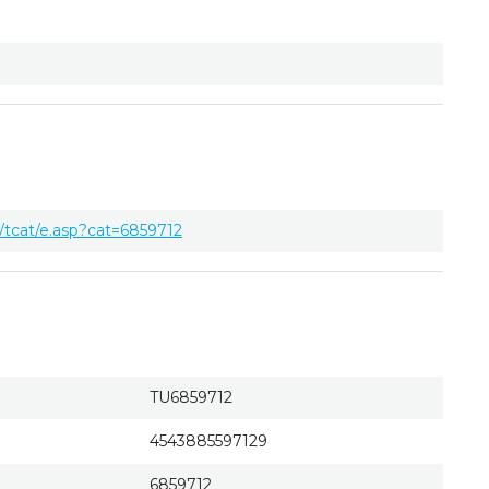
tcat/e.asp?cat=6859712
TU6859712
4543885597129
6859712