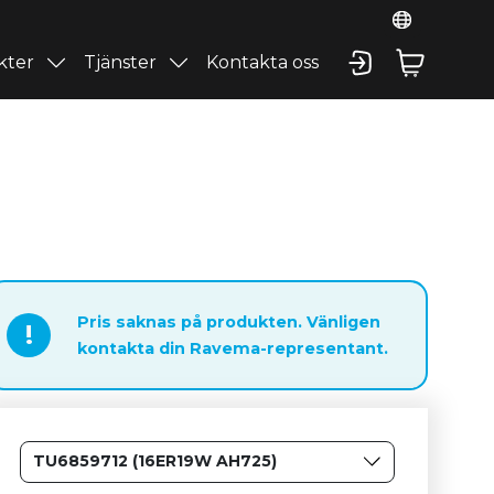
kter
Tjänster
Kontakta oss
Pris saknas på produkten. Vänligen
!
kontakta din Ravema-representant.
TU6859712 (16ER19W AH725)