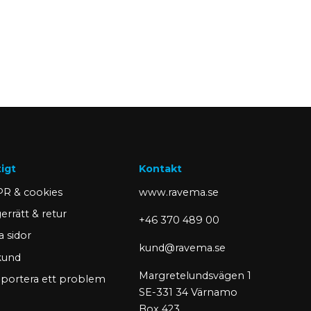
tigt
Kontakt
R & cookies
www.ravema.se
errätt & retur
+46 370 489 00
a sidor
kund@ravema.se
 kund
Margretelundsvägen 1
portera ett problem
SE-331 34 Värnamo
Box 423