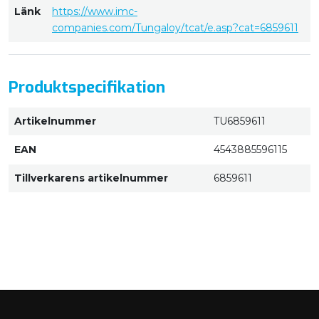
Länk
https://www.imc-
companies.com/Tungaloy/tcat/e.asp?cat=6859611
Produktspecifikation
Artikelnummer
TU6859611
EAN
4543885596115
Tillverkarens artikelnummer
6859611