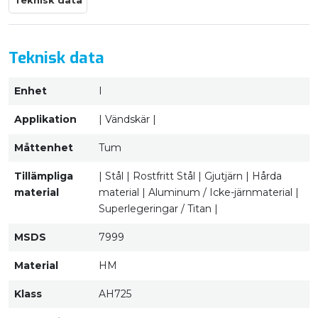
Teknisk data
Teknisk data
Enhet
I
Applikation
| Vändskär |
Måttenhet
Tum
Tillämpliga
| Stål | Rostfritt Stål | Gjutjärn | Hårda
material
material | Aluminum / Icke-järnmaterial |
Superlegeringar / Titan |
MSDS
7999
Material
HM
Klass
AH725