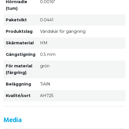
Hörnradie
0.0016"
(tum)
Paketvikt
0.0441
Produktslag
Vändskär för gängning
Skärmaterial
HM
Gängstigning
0.5 mm
För material
grön
(färgring)
Beläggning
TiAlN
Kvalité/sort
AH725
Media