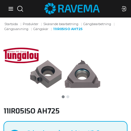
Startsida
Produkter
Skärande bearbetning
Gängbearbetning
Gängsvarvning
Gängskär
11IR05ISO AH725
11IR05ISO AH725