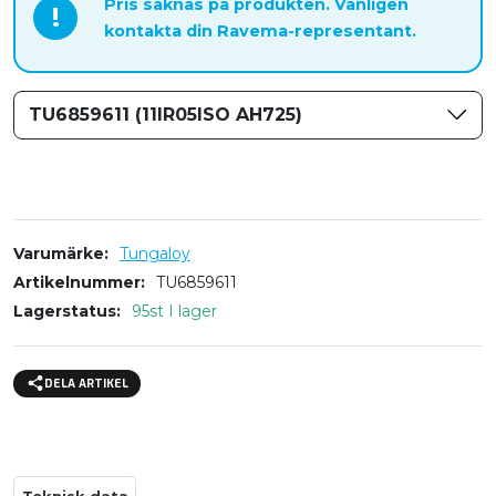
Pris saknas på produkten. Vänligen
!
kontakta din Ravema-representant.
TU6859611 (11IR05ISO AH725)
Varumärke
Tungaloy
Artikelnummer
TU6859611
Lagerstatus
95st I lager
DELA ARTIKEL