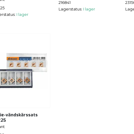
216841
231
825
Lagerstatus:
I lager
Lage
erstatus:
I lager
ie-vändskärssats
225
ant