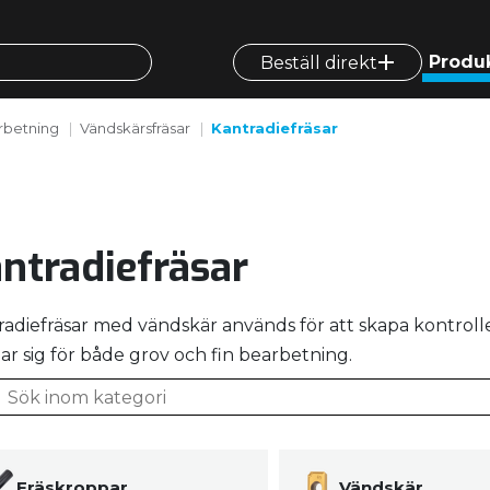
Produ
Beställ direkt
rbetning
Vändskärsfräsar
Kantradiefräsar
ntradiefräsar
radiefräsar med vändskär används för att skapa kontroll
ar sig för både grov och fin bearbetning.
Fräskroppar
Vändskär