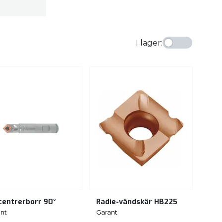
I lager
:
centrerborr 90°
Radie-vändskär HB225
nt
Garant