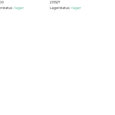
500
231527
rstatus:
I lager
Lagerstatus:
I lager