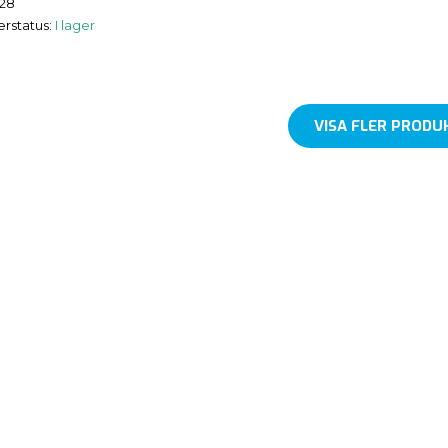
528
erstatus:
I lager
VISA FLER PRODU