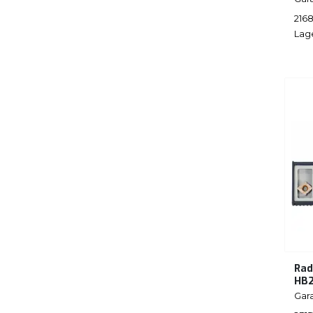
216
Lag
Rad
HB
Gar