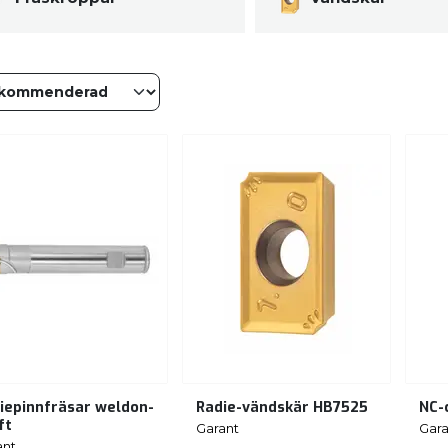
iepinnfräsar weldon-
Radie-vändskär HB7525
NC-
ft
Garant
Gara
ant