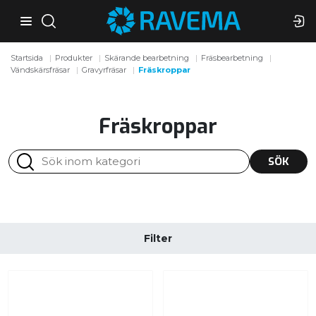
Startsida
Produkter
Skärande bearbetning
Fräsbearbetning
Vändskärsfräsar
Gravyrfräsar
Fräskroppar
Fräskroppar
SÖK
Filter