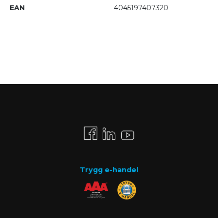
EAN
4045197407320
Trygg e-handel