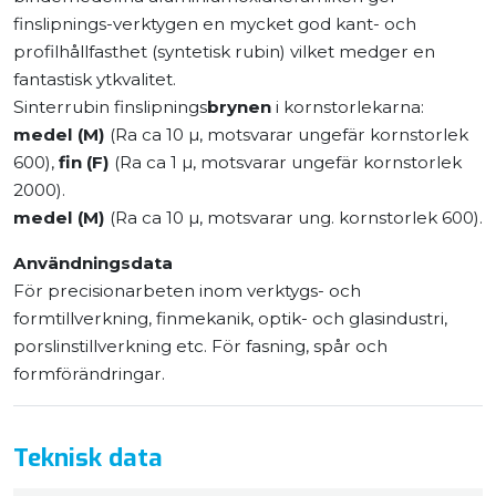
finslipnings-verktygen en mycket god kant- och
profilhållfasthet (syntetisk rubin) vilket medger en
fantastisk ytkvalitet.
Sinterrubin finslipnings
brynen
i kornstorlekarna:
medel (M)
(Ra ca 10 µ, motsvarar ungefär kornstorlek
600),
fin (F)
(Ra ca 1 µ, motsvarar ungefär kornstorlek
2000).
medel (M)
(Ra ca 10 µ, motsvarar ung. kornstorlek 600).
Användningsdata
För precisionarbeten inom verktygs- och
formtillverkning, finmekanik, optik- och glasindustri,
porslinstillverkning etc. För fasning, spår och
formförändringar.
Teknisk data