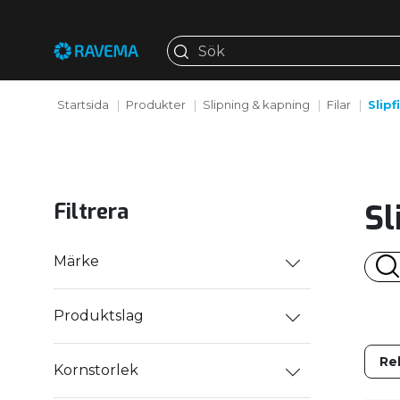
Startsida
Produkter
Slipning & kapning
Filar
Slipf
Sl
Filtrera
Märke
Produktslag
Kornstorlek