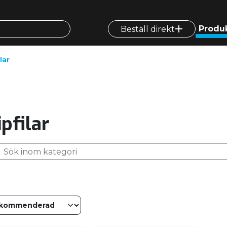
Produ
Beställ direkt
ilar
ipfilar