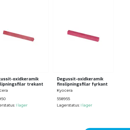
ussit-oxidkeramik
Degussit-oxidkeramik
slipningsfilar trekant
finslipningsfilar fyrkant
cera
Kyocera
950
558955
erstatus:
I lager
Lagerstatus:
I lager