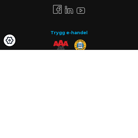
Trygg e-handel
Betalsätt
Faktura
Know-how
Om oss
Vanliga frågor