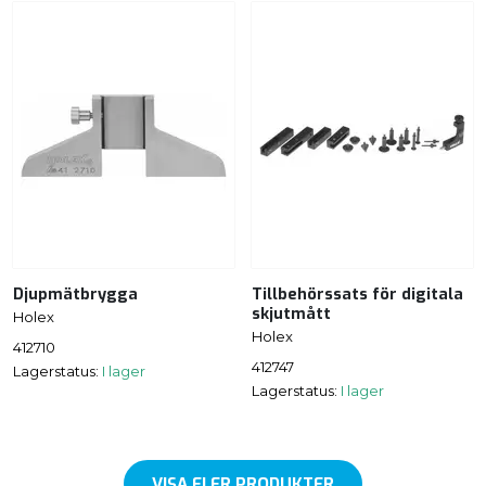
Djupmätbrygga
Tillbehörssats för digitala
skjutmått
Holex
Holex
412710
412747
Lagerstatus:
I lager
Lagerstatus:
I lager
VISA FLER PRODUKTER