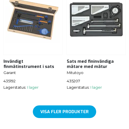
Invändigt
Sats med fininvändiga
finmätinstrument i sats
mätare med mätur
Garant
Mitutoyo
435192
435207
Lagerstatus:
I lager
Lagerstatus:
I lager
VISA FLER PRODUKTER