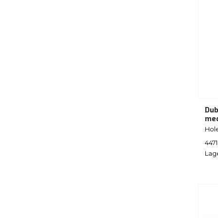
Dub
med
Hol
447
Lag