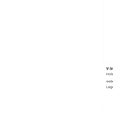
V-b
Hol
446
Lag