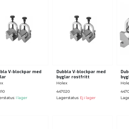
bla V-blockpar med
Dubbla V-blockpar med
Dub
lar
byglar rostfritt
byg
ex
Holex
Hol
010
447020
447
erstatus:
I lager
Lagerstatus:
Ej i lager
Lage