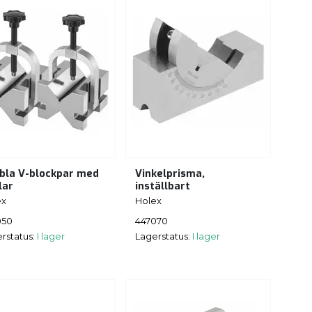
bla V-blockpar med
Vinkelprisma,
lar
inställbart
ex
Holex
050
447070
rstatus:
I lager
Lagerstatus:
I lager