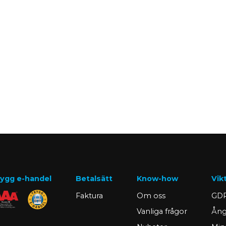
ygg e-handel
Betalsätt
Know-how
Vik
Faktura
Om oss
GDP
Vanliga frågor
Ång