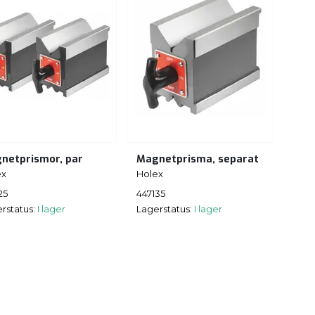
netprismor, par
Magnetprisma, separat
ex
Holex
25
447135
rstatus:
I lager
Lagerstatus:
I lager