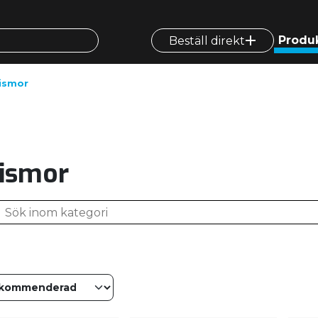
Produ
Beställ direkt
ismor
ismor