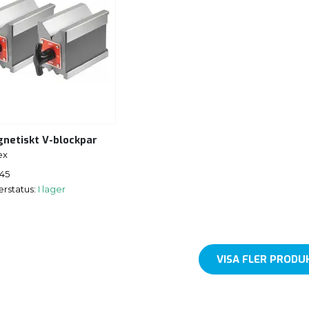
netiskt V-blockpar
ex
145
erstatus:
I lager
VISA FLER PRODU