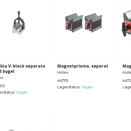
bla V-block separata
Magnetprisma, separat
Mag
 bygel
Holex
Hol
ex
447115
4471
100
Lagerstatus:
I lager
Lage
erstatus:
I lager