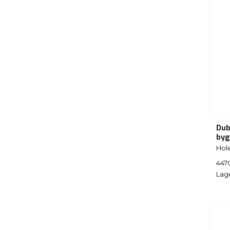
Dub
byg
Hol
447
Lag