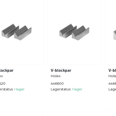
lockpar
V-blockpar
V-b
ex
Holex
Hol
420
446600
446
erstatus:
I lager
Lagerstatus:
I lager
Lage