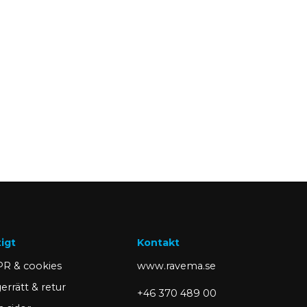
tigt
Kontakt
R & cookies
www.ravema.se
errätt & retur
+46 370 489 00