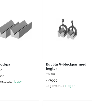
lockpar
Dubbla V-blockpar med
byglar
ex
Holex
650
447000
rstatus:
I lager
Lagerstatus:
I lager