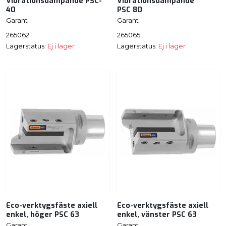
Vibrationsdämpande PSC-
Vibrationsdämpande
40
PSC 80
Garant
Garant
265062
265065
Lagerstatus:
Ej i lager
Lagerstatus:
Ej i lager
Eco-verktygsfäste axiell
Eco-verktygsfäste axiell
enkel, höger PSC 63
enkel, vänster PSC 63
Garant
Garant