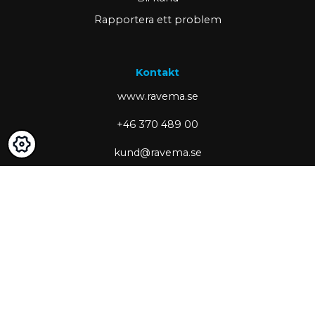
Rapportera ett problem
Kontakt
www.ravema.se
+46 370 489 00
kund@ravema.se
Margretelundsvägen 1
SE-331 34 Värnamo
Box 423
Partner of