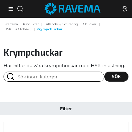
Startsida
Produkter
Hållande & fixturering
Chuckar
HSK (ISO 12164-1)
Krympchuckar
Krympchuckar
Här hittar du våra krympchuckar med HSK-infästning.
SÖK
Filter