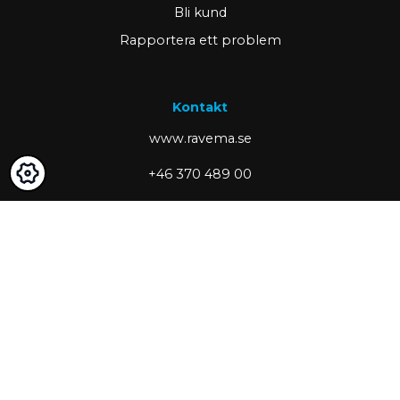
Bli kund
Rapportera ett problem
Kontakt
www.ravema.se
+46 370 489 00
kund@ravema.se
Margretelundsvägen 1
SE-331 34 Värnamo
Box 423
Partner of