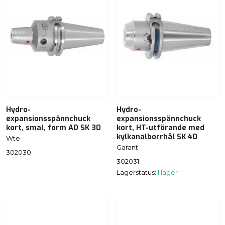
Hydro-
Hydro-
expansionsspännchuck
expansionsspännchuck
kort, smal, form AD SK 30
kort, HT-utförande med
kylkanalborrhål SK 40
Wte
Garant
302030
302031
Lagerstatus:
I lager