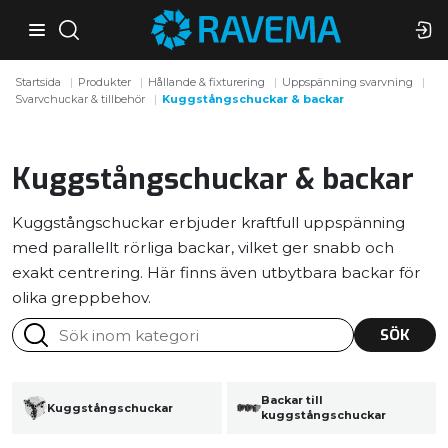
Startsida
Produkter
Hållande & fixturering
Uppspänning svarvning
Svarvchuckar & tillbehör
Kuggstångschuckar & backar
Kuggstångschuckar & backar
Kuggstångschuckar erbjuder kraftfull uppspänning
med parallellt rörliga backar, vilket ger snabb och
exakt centrering. Här finns även utbytbara backar för
olika greppbehov.
SÖK
Backar till
Kuggstångschuckar
kuggstångschuckar