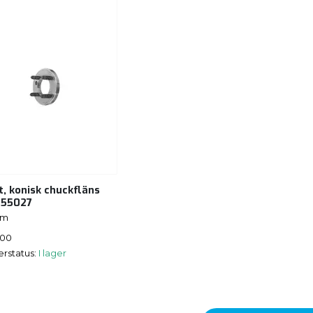
t, konisk chuckfläns
 55027
hm
500
erstatus:
I lager