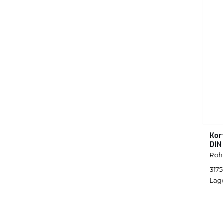
Kor
DIN
Rö
317
Lag