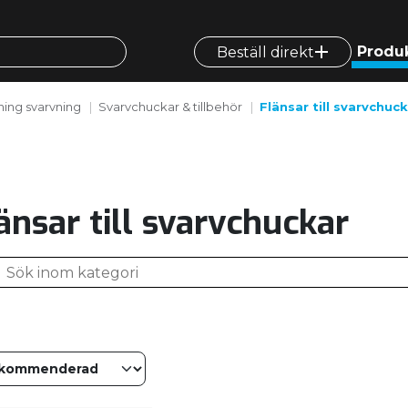
Produ
Beställ direkt
ing svarvning
Svarvchuckar & tillbehör
Flänsar till svarvchuc
änsar till svarvchuckar