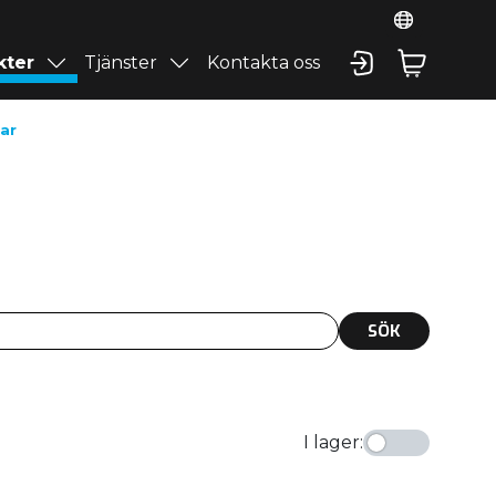
kter
Tjänster
Kontakta oss
kar
SÖK
I lager
: