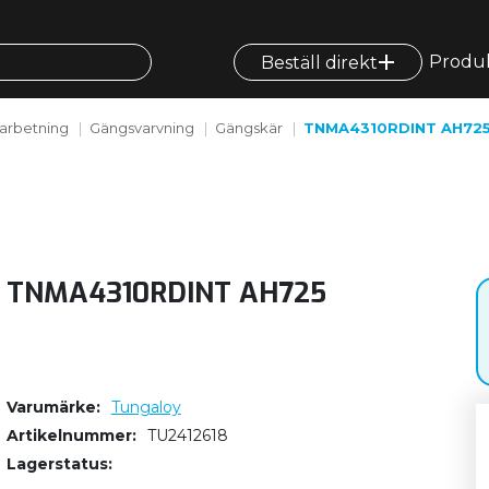
Produ
Beställ direkt
arbetning
Gängsvarvning
Gängskär
TNMA4310RDINT AH72
TNMA4310RDINT AH725
Varumärke
Tungaloy
Artikelnummer
TU2412618
Lagerstatus