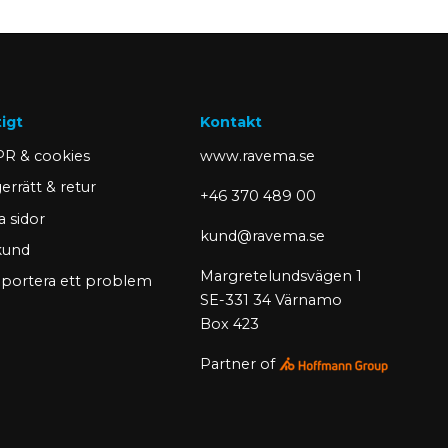
tigt
Kontakt
R & cookies
www.ravema.se
errätt & retur
+46 370 489 00
a sidor
kund@ravema.se
 kund
Margretelundsvägen 1
portera ett problem
SE-331 34 Värnamo
Box 423
Partner of