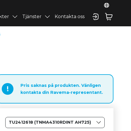
kter
Tjänster
Kontakta oss
5
Pris saknas på produkten. Vänligen
!
kontakta din Ravema-representant.
TU2412618 (TNMA4310RDINT AH725)