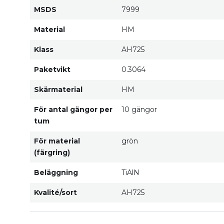
MSDS
7999
Material
HM
Klass
AH725
Paketvikt
0.3064
Skärmaterial
HM
För antal gängor per
10 gängor
tum
För material
grön
(färgring)
Beläggning
TiAlN
Kvalité/sort
AH725