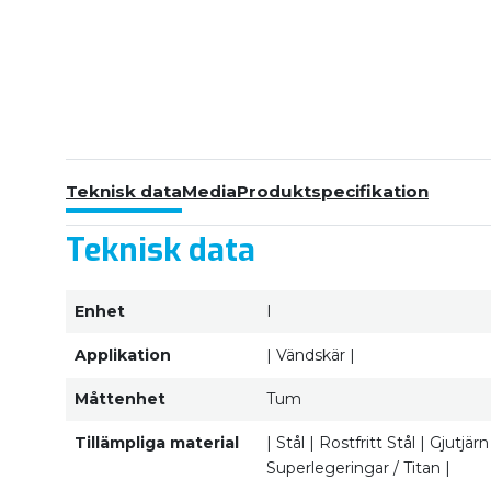
Teknisk data
Media
Produktspecifikation
Teknisk data
Enhet
I
Applikation
| Vändskär |
Måttenhet
Tum
Tillämpliga material
| Stål | Rostfritt Stål | Gjutj
Superlegeringar / Titan |