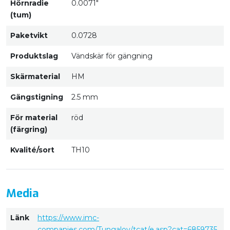
Hörnradie
0.0071"
(tum)
Paketvikt
0.0728
Produktslag
Vändskär för gängning
Skärmaterial
HM
Gängstigning
2.5 mm
För material
röd
(färgring)
Kvalité/sort
TH10
Media
Länk
https://www.imc-
companies.com/Tungaloy/tcat/e.asp?cat=6859735