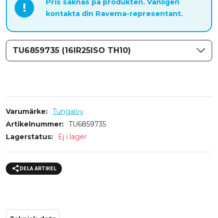
Pris saknas på produkten. Vänligen
!
kontakta din Ravema-representant.
TU6859735 (16IR25ISO TH10)
Varumärke
Tungaloy
Artikelnummer
TU6859735
Lagerstatus
Ej i lager
DELA ARTIKEL