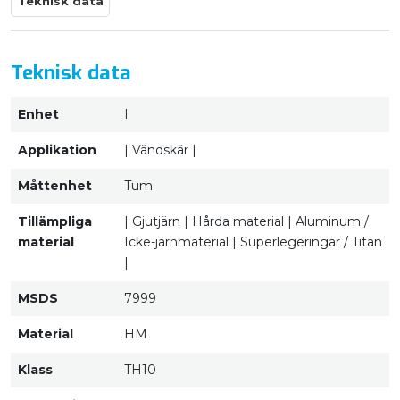
Teknisk data
Teknisk data
Enhet
I
Applikation
| Vändskär |
Måttenhet
Tum
Tillämpliga
| Gjutjärn | Hårda material | Aluminum /
material
Icke-järnmaterial | Superlegeringar / Titan
|
MSDS
7999
Material
HM
Klass
TH10