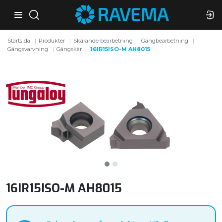
Startsida
Produkter
Skärande bearbetning
Gängbearbetning
Gängsvarvning
Gängskär
16IR15ISO-M AH8015
16IR15ISO-M AH8015