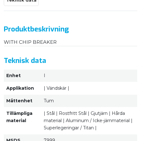
Teknisk data
Produktbeskrivning
WITH CHIP BREAKER
Teknisk data
Enhet
I
Applikation
| Vändskär |
Måttenhet
Tum
Tillämpliga
| Stål | Rostfritt Stål | Gjutjärn | Hårda
material
material | Aluminum / Icke-järnmaterial |
Superlegeringar / Titan |
MSDS
7999