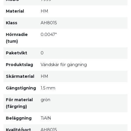
Material
HM
Klass
AH8015
Hörnradie
0.0047"
(tum)
Paketvikt
0
Produktslag
Vändskär för gängning
Skärmaterial
HM
Gängstigning
1.5 mm
För material
grön
(färgring)
Beläggning
TiAlN
Kvalité/sort
AH8015