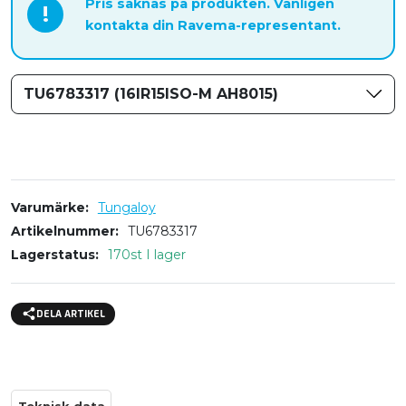
Pris saknas på produkten. Vänligen
!
kontakta din Ravema-representant.
TU6783317 (16IR15ISO-M AH8015)
Varumärke
Tungaloy
Artikelnummer
TU6783317
Lagerstatus
170st I lager
DELA ARTIKEL