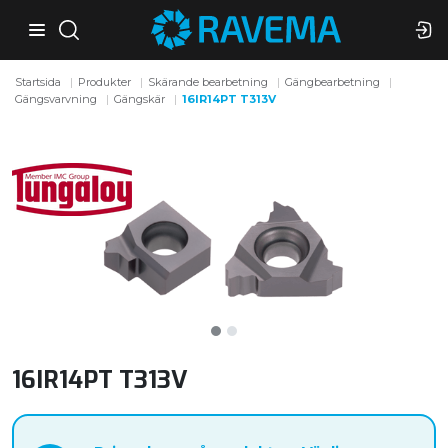
Startsida
Produkter
Skärande bearbetning
Gängbearbetning
Gängsvarvning
Gängskär
16IR14PT T313V
16IR14PT T313V