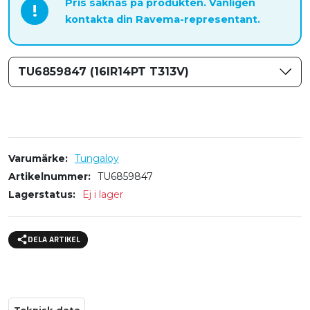
Pris saknas på produkten. Vänligen
!
kontakta din Ravema-representant.
TU6859847 (16IR14PT T313V)
Varumärke
Tungaloy
Artikelnummer
TU6859847
Lagerstatus
Ej i lager
DELA ARTIKEL