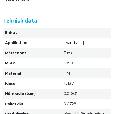
Teknisk data
Teknisk data
Enhet
I
Applikation
| Vändskär |
Måttenhet
Tum
MSDS
7999
Material
HM
Klass
T313V
Hörnradie (tum)
0.0063"
Paketvikt
0.0728