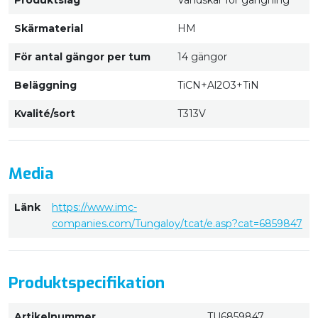
Produktslag
Vändskär för gängning
Skärmaterial
HM
För antal gängor per tum
14 gängor
Beläggning
TiCN+Al2O3+TiN
Kvalité/sort
T313V
Media
Länk
https://www.imc-
companies.com/Tungaloy/tcat/e.asp?cat=6859847
Produktspecifikation
Artikelnummer
TU6859847