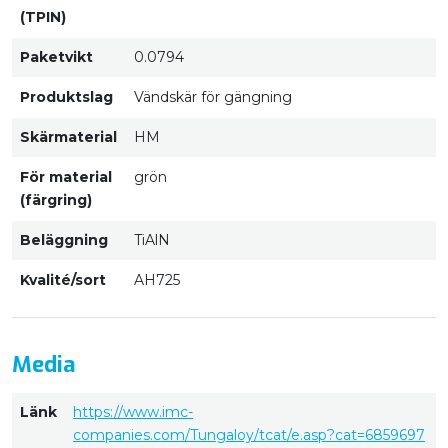
(TPIN)
Paketvikt
0.0794
Produktslag
Vändskär för gängning
Skärmaterial
HM
För material
grön
(färgring)
Beläggning
TiAlN
Kvalité/sort
AH725
Media
Länk
https://www.imc-
companies.com/Tungaloy/tcat/e.asp?cat=6859697