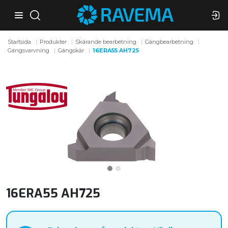
Startsida
Produkter
Skärande bearbetning
Gängbearbetning
Gängsvarvning
Gängskär
16ERA55 AH725
16ERA55 AH725