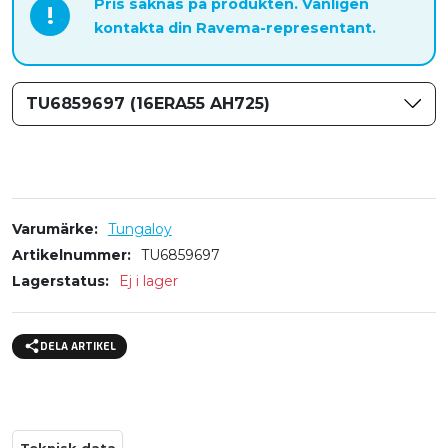
Pris saknas på produkten. Vänligen
!
kontakta din Ravema-representant.
TU6859697 (16ERA55 AH725)
Varumärke
Tungaloy
Artikelnummer
TU6859697
Lagerstatus
Ej i lager
DELA ARTIKEL