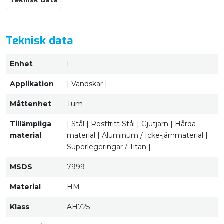
Teknisk data
Teknisk data
Enhet
I
Applikation
| Vändskär |
Måttenhet
Tum
Tillämpliga
| Stål | Rostfritt Stål | Gjutjärn | Hårda
material
material | Aluminum / Icke-järnmaterial |
Superlegeringar / Titan |
MSDS
7999
Material
HM
Klass
AH725