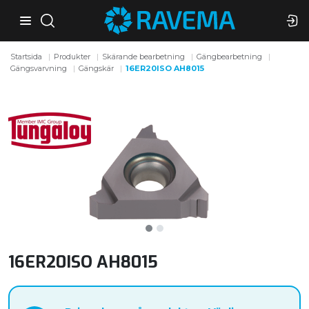
Startsida
Produkter
Skärande bearbetning
Gängbearbetning
Gängsvarvning
Gängskär
16ER20ISO AH8015
16ER20ISO AH8015