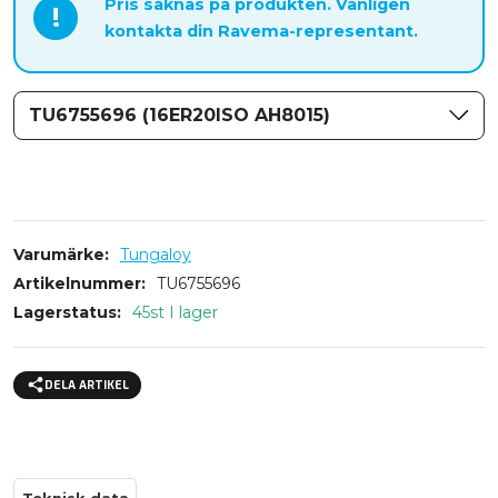
Pris saknas på produkten. Vänligen
!
kontakta din Ravema-representant.
TU6755696 (16ER20ISO AH8015)
Varumärke
Tungaloy
Artikelnummer
TU6755696
Lagerstatus
45st I lager
DELA ARTIKEL