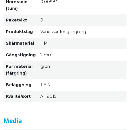
Hörnradie
0.0098"
(tum)
Paketvikt
0
Produktslag
Vändskär för gängning
Skärmaterial
HM
Gängstigning
2 mm
För material
grön
(färgring)
Beläggning
TiAlN
Kvalité/sort
AH8015
Media