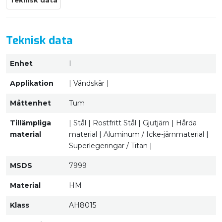
Teknisk data
Teknisk data
Enhet
I
Applikation
| Vändskär |
Måttenhet
Tum
Tillämpliga
| Stål | Rostfritt Stål | Gjutjärn | Hårda
material
material | Aluminum / Icke-järnmaterial |
Superlegeringar / Titan |
MSDS
7999
Material
HM
Klass
AH8015