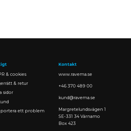
tigt
Kontakt
R & cookies
www.ravema.se
errätt & retur
+46 370 489 00
a sidor
kund@ravema.se
 kund
Margretelundsvägen 1
portera ett problem
SE-331 34 Värnamo
Box 423