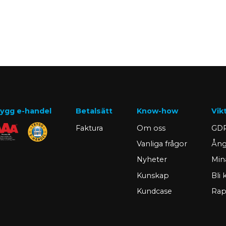
ygg e-handel
Betalsätt
Know-how
Vik
Faktura
Om oss
GDP
Vanliga frågor
Ång
Nyheter
Min
Kunskap
Bli
Kundcase
Rap