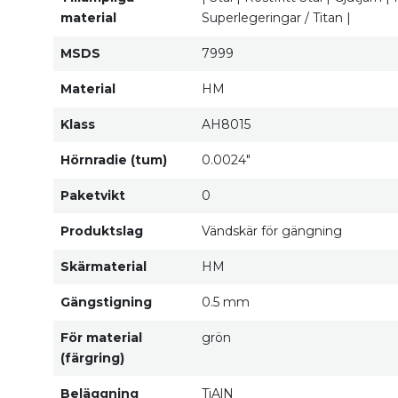
material
Superlegeringar / Titan |
MSDS
7999
Material
HM
Klass
AH8015
Hörnradie (tum)
0.0024"
Paketvikt
0
Produktslag
Vändskär för gängning
Skärmaterial
HM
Gängstigning
0.5 mm
För material
grön
(färgring)
Beläggning
TiAlN