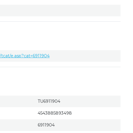
tcat/e.asp?cat=6911904
TU6911904
4543885893498
6911904