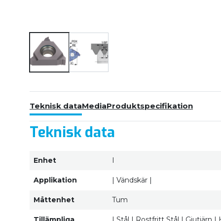
Teknisk data
Media
Produktspecifikation
Teknisk data
Enhet
I
Applikation
| Vändskär |
Måttenhet
Tum
Tillämpliga
| Stål | Rostfritt Stål | Gjutjärn