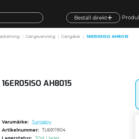
Produ
Beställ direkt
arbetning
Gängsvarvning
Gängskär
16ER05ISO AH8015
16ER05ISO AH8015
Varumärke
Tungaloy
Artikelnummer
TU6911904
Lagerstatus
30st I lager