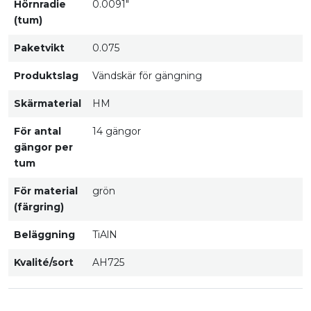
Hörnradie
0.0091"
(tum)
Paketvikt
0.075
Produktslag
Vändskär för gängning
Skärmaterial
HM
För antal
14 gängor
gängor per
tum
För material
grön
(färgring)
Beläggning
TiAlN
Kvalité/sort
AH725