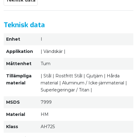
Teknisk data
Teknisk data
Enhet
I
Applikation
| Vändskär |
Måttenhet
Tum
Tillämpliga
| Stål | Rostfritt Stål | Gjutjärn | Hårda
material
material | Aluminum / Icke-järnmaterial |
Superlegeringar / Titan |
MSDS
7999
Material
HM
Klass
AH725