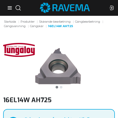
Startsida
Produkter
Skärande bearbetning
Gängbearbetning
Gängsvarvning
Gängskär
16EL14W AH725
16EL14W AH725