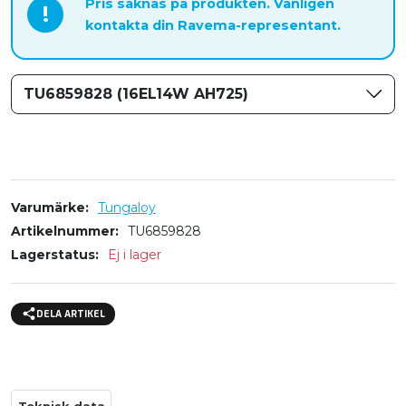
Pris saknas på produkten. Vänligen
!
kontakta din Ravema-representant.
TU6859828 (16EL14W AH725)
Varumärke
Tungaloy
Artikelnummer
TU6859828
Lagerstatus
Ej i lager
DELA ARTIKEL