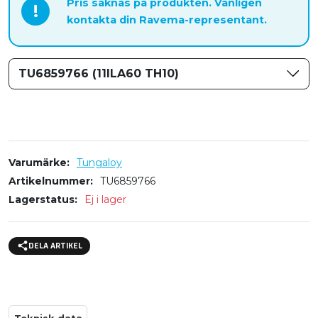
Pris saknas på produkten. Vänligen
!
kontakta din Ravema-representant.
TU6859766 (11ILA60 TH10)
Varumärke
Tungaloy
Artikelnummer
TU6859766
Lagerstatus
Ej i lager
DELA ARTIKEL