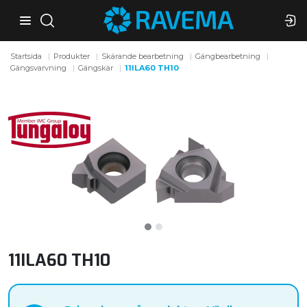
Startsida
Produkter
Skärande bearbetning
Gängbearbetning
Gängsvarvning
Gängskär
11ILA60 TH10
11ILA60 TH10