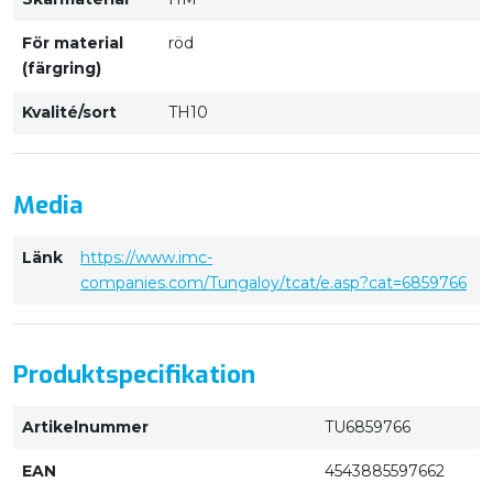
För material
röd
(färgring)
Kvalité/sort
TH10
Media
Länk
https://www.imc-
companies.com/Tungaloy/tcat/e.asp?cat=6859766
Produktspecifikation
Artikelnummer
TU6859766
EAN
4543885597662