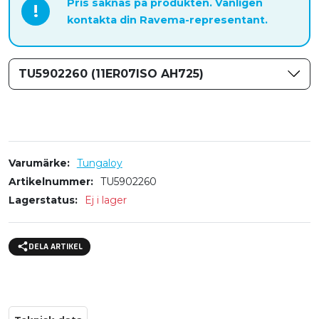
Pris saknas på produkten. Vänligen
!
kontakta din Ravema-representant.
TU5902260 (11ER07ISO AH725)
Varumärke
Tungaloy
Artikelnummer
TU5902260
Lagerstatus
Ej i lager
DELA ARTIKEL