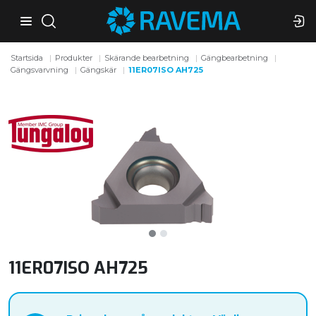
Startsida
Produkter
Skärande bearbetning
Gängbearbetning
Gängsvarvning
Gängskär
11ER07ISO AH725
11ER07ISO AH725