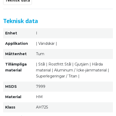
Teknisk data
Teknisk data
Enhet
I
Applikation
| Vändskär |
Måttenhet
Tum
Tillämpliga
| Stål | Rostfritt Stål | Gjutjärn | Hårda
material
material | Aluminum / Icke-järnmaterial |
Superlegeringar / Titan |
MSDS
7999
Material
HM
Klass
AH725