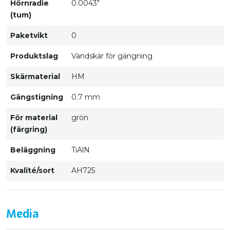
Hörnradie
0.0043"
(tum)
Paketvikt
0
Produktslag
Vändskär för gängning
Skärmaterial
HM
Gängstigning
0.7 mm
För material
grön
(färgring)
Beläggning
TiAlN
Kvalité/sort
AH725
Media