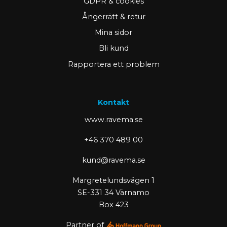
GDPR & cookies
Ångerrätt & retur
Mina sidor
Bli kund
Rapportera ett problem
Kontakt
www.ravema.se
+46 370 489 00
kund@ravema.se
Margretelundsvägen 1
SE-331 34 Värnamo
Box 423
Partner of