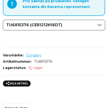
Pris saknas på produkten. Vänligen
!
kontakta din Ravema-representant.
TU6815376 (CER1212H16DT)
Varumärke
Tungaloy
Artikelnummer
TU6815376
Lagerstatus
Ej i lager
DELA ARTIKEL