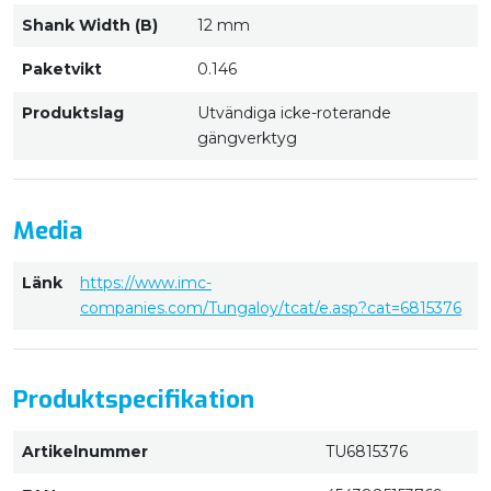
Shank Width (B)
12 mm
Paketvikt
0.146
Produktslag
Utvändiga icke-roterande
gängverktyg
Media
Länk
https://www.imc-
companies.com/Tungaloy/tcat/e.asp?cat=6815376
Produktspecifikation
Artikelnummer
TU6815376