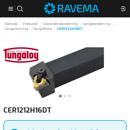
Startsida
Produkter
Skärande bearbetning
Gängbearbetning
Gängsvarvning
Gänghållare
CER1212H16DT
CER1212H16DT