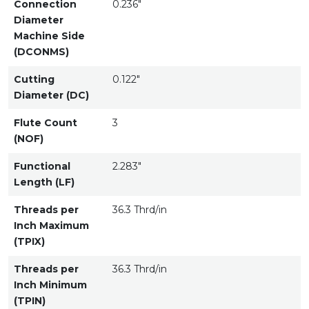
Connection
0.236"
Diameter
Machine Side
(DCONMS)
Cutting
0.122"
Diameter (DC)
Flute Count
3
(NOF)
Functional
2.283"
Length (LF)
Threads per
36.3 Thrd/in
Inch Maximum
(TPIX)
Threads per
36.3 Thrd/in
Inch Minimum
(TPIN)