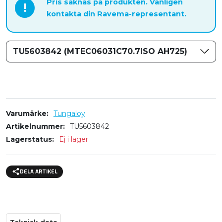
Pris saknas på produkten. Vänligen
!
kontakta din Ravema-representant.
TU5603842 (MTEC06031C70.7ISO AH725)
Varumärke
Tungaloy
Artikelnummer
TU5603842
Lagerstatus
Ej i lager
DELA ARTIKEL