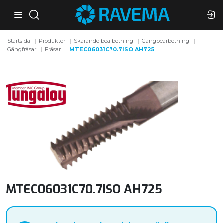
Startsida
Produkter
Skärande bearbetning
Gängbearbetning
Gängfräsar
Fräsar
MTEC06031C70.7ISO AH725
MTEC06031C70.7ISO AH725