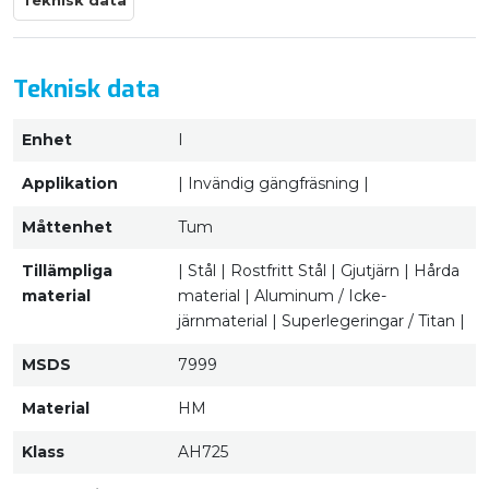
Teknisk data
Teknisk data
Enhet
I
Applikation
| Invändig gängfräsning |
Måttenhet
Tum
Tillämpliga
| Stål | Rostfritt Stål | Gjutjärn | Hårda
material
material | Aluminum / Icke-
järnmaterial | Superlegeringar / Titan |
MSDS
7999
Material
HM
Klass
AH725