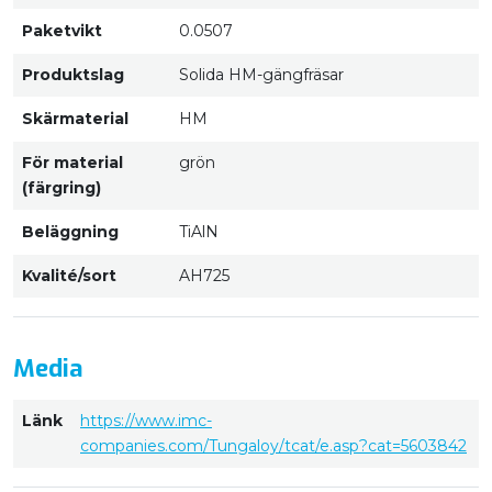
Paketvikt
0.0507
Produktslag
Solida HM-gängfräsar
Skärmaterial
HM
För material
grön
(färgring)
Beläggning
TiAlN
Kvalité/sort
AH725
Media
Länk
https://www.imc-
companies.com/Tungaloy/tcat/e.asp?cat=5603842