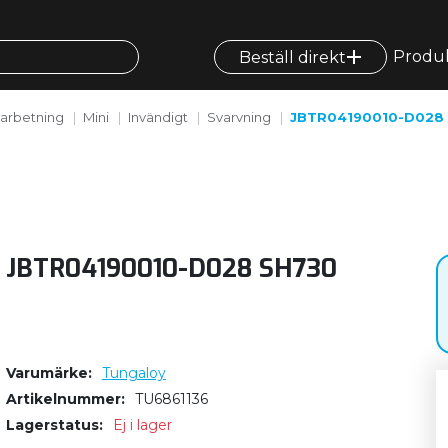
Produ
Beställ direkt
arbetning
Mini
Invändigt
Svarvning
JBTR04190010-D028
JBTR04190010-D028 SH730
Varumärke
Tungaloy
Artikelnummer
TU6861136
Lagerstatus
Ej i lager