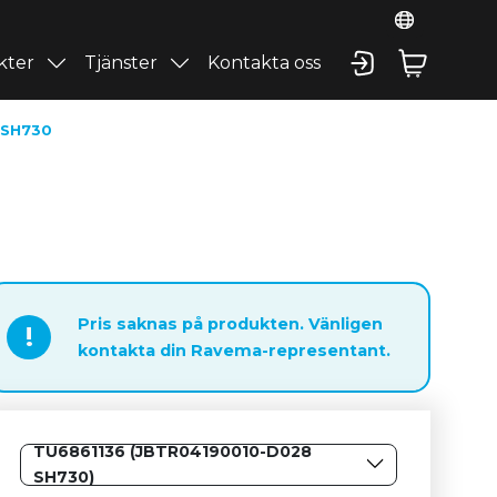
kter
Tjänster
Kontakta oss
 SH730
Pris saknas på produkten. Vänligen
!
kontakta din Ravema-representant.
TU6861136 (JBTR04190010-D028
SH730)