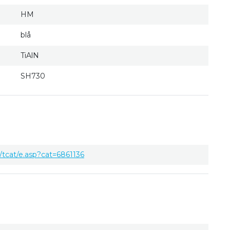
HM
blå
TiAlN
SH730
tcat/e.asp?cat=6861136