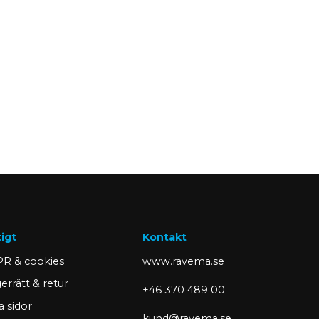
tigt
Kontakt
R & cookies
www.ravema.se
errätt & retur
+46 370 489 00
a sidor
kund@ravema.se