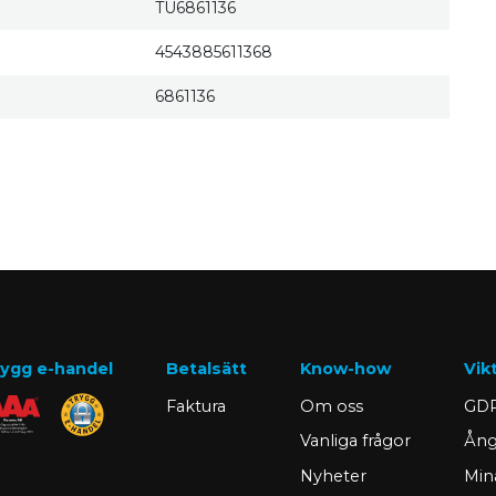
TU6861136
4543885611368
6861136
ygg e-handel
Betalsätt
Know-how
Vik
Faktura
Om oss
GDP
Vanliga frågor
Ång
Nyheter
Min