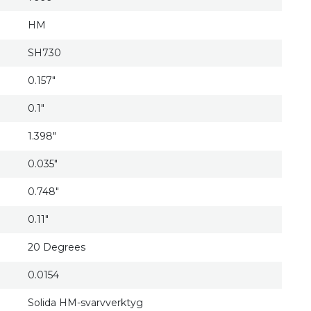
HM
SH730
0.157"
0.1"
1.398"
0.035"
0.748"
0.11"
20 Degrees
0.0154
Solida HM-svarvverktyg