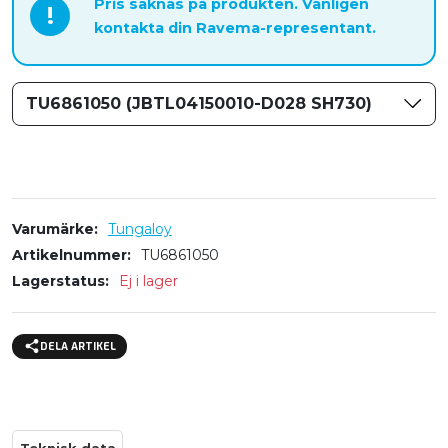
Pris saknas på produkten. Vänligen
!
kontakta din Ravema-representant.
TU6861050 (JBTL04150010-D028 SH730)
Varumärke
Tungaloy
Artikelnummer
TU6861050
Lagerstatus
Ej i lager
DELA ARTIKEL