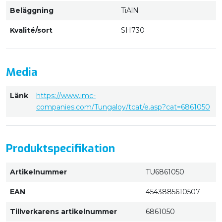
Beläggning
TiAlN
Kvalité/sort
SH730
Media
Länk
https://www.imc-
companies.com/Tungaloy/tcat/e.asp?cat=6861050
Produktspecifikation
Artikelnummer
TU6861050
EAN
4543885610507
Tillverkarens artikelnummer
6861050