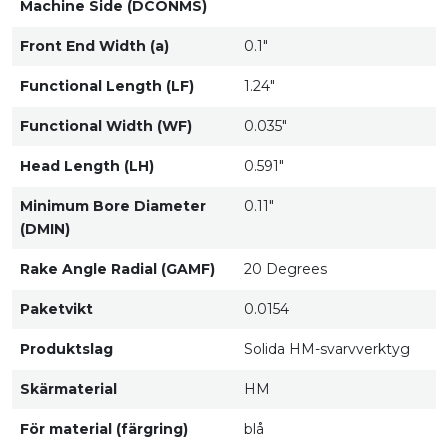
Machine Side (DCONMS)
Front End Width (a)
0.1"
Functional Length (LF)
1.24"
Functional Width (WF)
0.035"
Head Length (LH)
0.591"
Minimum Bore Diameter
0.11"
(DMIN)
Rake Angle Radial (GAMF)
20 Degrees
Paketvikt
0.0154
Produktslag
Solida HM-svarvverktyg
Skärmaterial
HM
För material (färgring)
blå