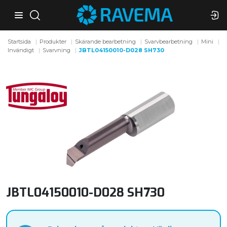
Startsida
Produkter
Skärande bearbetning
Svarvbearbetning
Mini
Invändigt
Svarvning
JBTL04150010-D028 SH730
JBTL04150010-D028 SH730