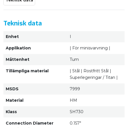
Teknisk data
Teknisk data
Enhet
I
Applikation
| För minisvarvning |
Måttenhet
Tum
Tillämpliga material
| Stål | Rostfritt Stål |
Superlegeringar / Titan |
MSDS
7999
Material
HM
Klass
SH730
Connection Diameter
0.157"