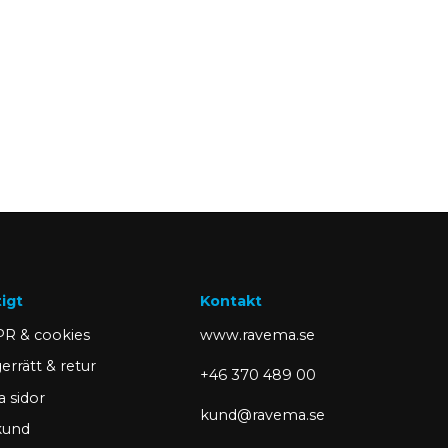
tigt
Kontakt
R & cookies
www.ravema.se
errätt & retur
+46 370 489 00
a sidor
kund@ravema.se
 kund