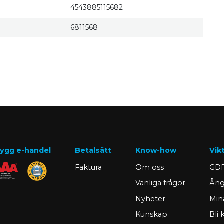
4543885115682
6811568
ygg e-handel
Betalsätt
Know-how
Vik
Faktura
Om oss
GDP
Vanliga frågor
Ång
Nyheter
Min
Kunskap
Bli