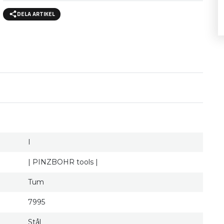
DELA ARTIKEL
I
| PINZBOHR tools |
Tum
7995
Stål