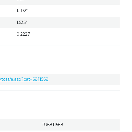
1.102"
1.535"
0.2227
tcat/e.asp?cat=6811568
TU6811568